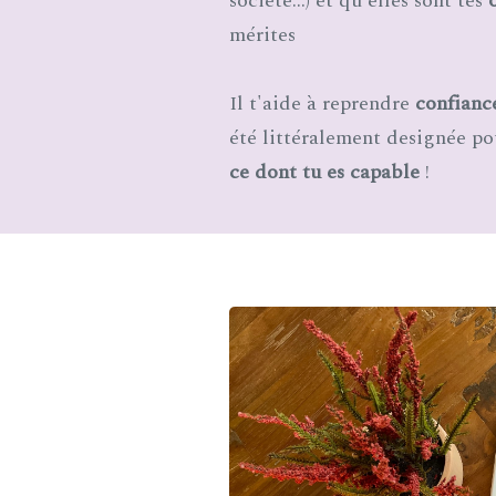
société...) et qu'elles sont tes
mérites
Il t'aide à reprendre
confianc
été littéralement designée pou
ce dont tu es capable
!