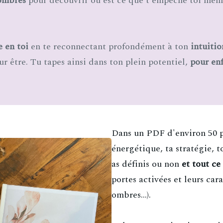
ombres
pour découvrir où est ce que t'empêche toi même
e en toi
en te reconnectant profondément à ton
intuiti
r être. Tu tapes ainsi dans ton plein potentiel,
pour enf
Dans un PDF d'environ 50 p
énergétique, ta stratégie, t
as définis ou non
et tout ce
portes activées et leurs cara
ombres...).