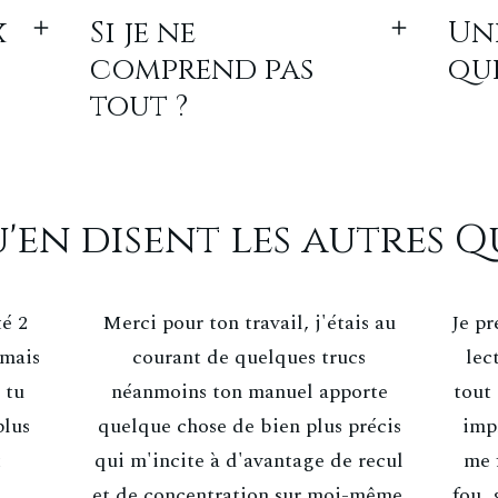
x
Si je ne
Un
comprend pas
qu
tout ?
'en disent les autres 
té 2
Merci pour ton travail, j'étais au
Je p
 mais
courant de quelques trucs
lec
 tu
néanmoins ton manuel apporte
tout
plus
quelque chose de bien plus précis
imp
t
qui m'incite à d'avantage de recul
me 
et de concentration sur moi-même.
fou, 