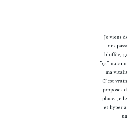
Je viens de
des pass
bluffée, 
"ça" notamm
ma vitali
C'est vrai
proposes d
place. Je 
et hyper a
un