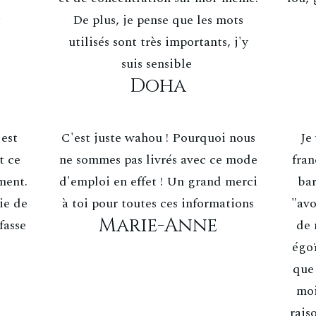
t
De plus, je pense que les mots
utilisés sont très importants, j'y
suis sensible
Doha
est
C'est juste wahou ! Pourquoi nous
Je
t ce
ne sommes pas livrés avec ce mode
fran
ment.
d'emploi en effet ! Un grand merci
bar
vie de
à toi pour toutes ces informations
"avo
Marie-Anne
fasse
de 
égoï
que 
moi
rais