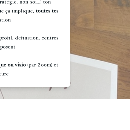
atégie, non-soi...) ton
que ça implique,
toutes tes
ation
profil, définition, centres
mposent
ue ou visio
(par Zoom) et
ture