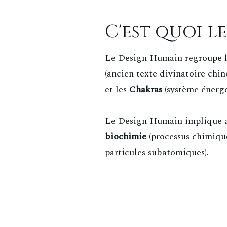
C'est quoi l
Le Design Humain regroupe l
(ancien texte divinatoire chinoi
et les
Chakras
(système énerg
Le Design Humain implique aus
biochimie
(processus chimique
particules subatomiques).